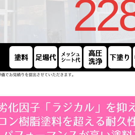
228
高圧
メッシュ
塗料
足場代
下塗り
シート代
洗浄
単価でお見積りを提出させていただきます。
劣化因子「ラジカル」を抑
コン樹脂塗料を超える耐久