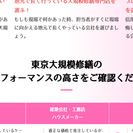
い
地元で長く行っている大規模修繕専門店を
プ
選ぶ！
を
があ
もしも現場で何かあった時、担当者がすぐに現場
信
大規
に向かえる地元で長くやっている会社を選びまし
悔
ょう。
る
東京大規模修繕の
フォーマンスの高さを
ご確認く
建築会社・工務店
ハウスメーカー
しているケー
適正な価格で発注しているが、