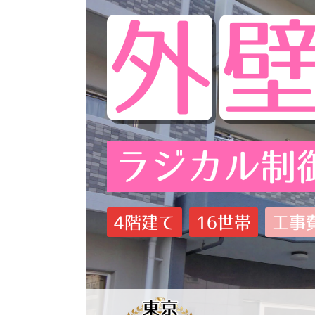
外
ラジカル制
4階建て
16世帯
工事