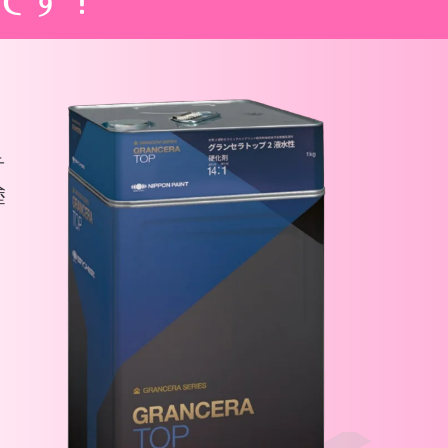
です！
テ
塗