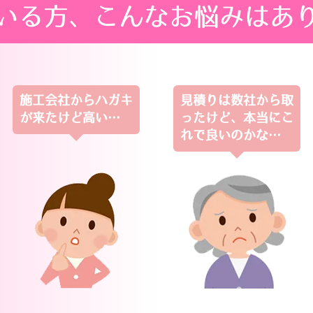
いる方、
こんなお悩み
はあ
施工会社からハガキ
見積りは数社から取
が来たけど高い…
ったけど、本当にこ
れで良いのかな…