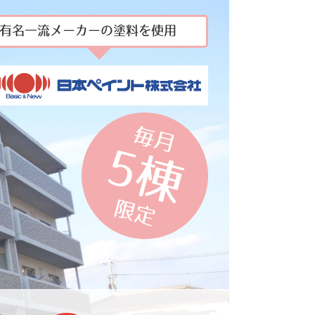
有名一流メーカーの塗料を使用
毎月
5棟
限定