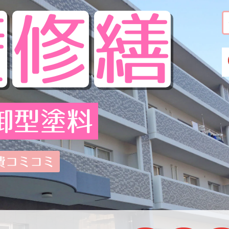
壁
修
繕
御型塗料
費コミコミ