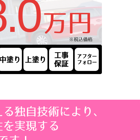
.0
万円
※税込価格
工事
アフター
中塗り
上塗り
フォロー
保証
える独自技術により、
性を実現する