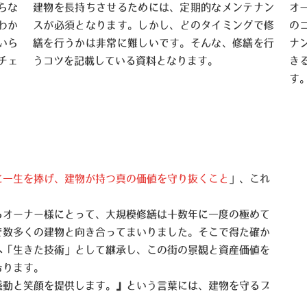
らな
建物を長持ちさせるためには、定期的なメンテナン
オ
わか
スが必須となります。しかし、どのタイミングで修
の
いら
繕を行うかは非常に難しいです。そんな、修繕を行
ナ
チェ
うコツを記載している資料となります。
き
す
に一生を捧げ、建物が持つ真の価値を守り抜くこと
」、これ
るオーナー様にとって、大規模修繕は十数年に一度の極めて
で数多くの建物と向き合ってまいりました。そこで得た確か
へ「生きた技術」として継承し、この街の景観と資産価値を
おります。
感動と笑顔を提供します。』という言葉には、建物を守るプ