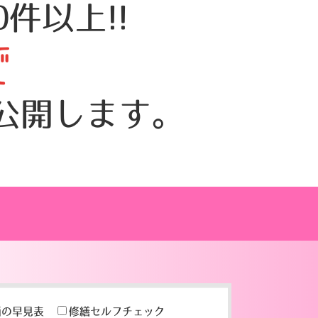
件以上!!
で
公開します。
画の早見表
修繕セルフチェック