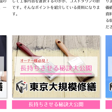
読の
して工事内容を選択するのかが、コストダウンの肝
り
、一
です。そんなポイントを紹介している資料になりま
価
す。
資
る
だ
長持ちさせる秘訣大公開